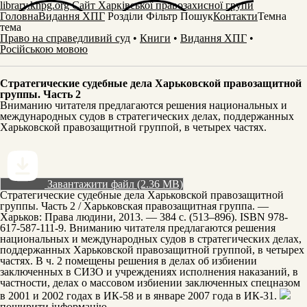
library.khpg.org
Сайт Харківської правозахисної групи
Головна
Видання ХПГ
Розділи
Фільтр
Пошук
Контакти
Темна
тема
Право на справедливий суд
•
Книги
•
Видання ХПГ
•
Російською мовою
Стратегические судебные дела Харьковской правозащитной
группы. Часть 2
Вниманию читателя предлагаются решения национальных и
международных судов в стратегических делах, поддержанных
Харьковской правозащитной группой, в четырех частях.
Завантажити файл (2.36 MB)
Стратегические судебные дела Харьковской правозащитной
группы. Часть 2 / Харьковская правозащитная группа. —
Харьков: Права людини, 2013. — 384 с. (513–896). ISBN 978-
617-587-111-9. Вниманию читателя предлагаются решения
национальных и международных судов в стратегических делах,
поддержанных Харьковской правозащитной группой, в четырех
частях. В ч. 2 помещены решения в делах об избиении
заключенных в СИЗО и учреждениях исполнения наказаний, в
частности, делах о массовом избиении заключенных спецназом
в 2001 и 2002 годах в ИК-58 и в январе 2007 года в ИК-31.
поширити інформацію