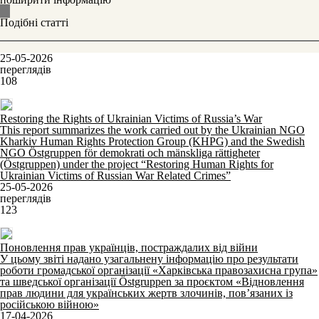
Подібні статті
25-05-2026
переглядів
108
Restoring the Rights of Ukrainian Victims of Russia’s War
This report summarizes the work carried out by the Ukrainian NGO
Kharkiv Human Rights Protection Group (KHPG) and the Swedish
NGO Östgruppen för demokrati och mänskliga rättigheter
(Östgruppen) under the project “Restoring Human Rights for
Ukrainian Victims of Russian War Related Crimes”
25-05-2026
переглядів
123
Поновлення прав українців, постраждалих від війни
У цьому звіті надано узагальнену інформацію про результати
роботи громадської організації «Харківська правозахисна група»
та шведської організації Östgruppen за проєктом «Відновлення
прав людини для українських жертв злочинів, пов’язаних із
російською війною»
17-04-2026