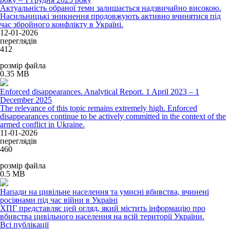
Актуальність обраної теми залишається надзвичайно високою.
Насильницькі зникнення продовжують активно вчинятися під
час збройного конфлікту в Україні.
12-01-2026
переглядів
412
розмір файла
0.35 MB
Enforced disappearances. Analytical Report. 1 April 2023 – 1
December 2025
The relevance of this topic remains extremely high. Enforced
disappearances continue to be actively committed in the context of the
armed conflict in Ukraine.
11-01-2026
переглядів
460
розмір файла
0.5 MB
Напади на цивільне населення та умисні вбивства, вчинені
росіянами під час війни в Україні
ХПГ представляє цей огляд, який містить інформацію про
вбивства цивільного населення на всій території України.
Всі публікації