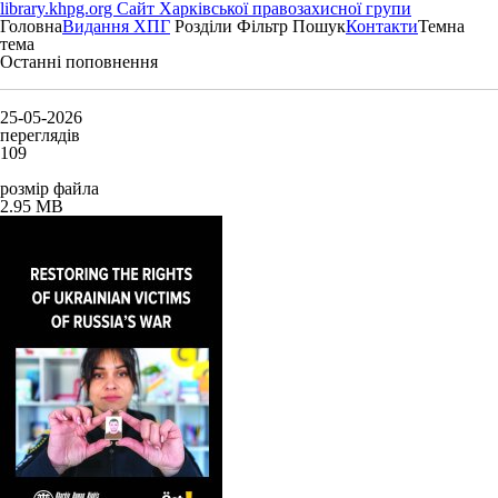
library.khpg.org
Сайт Харківської правозахисної групи
Головна
Видання ХПГ
Розділи
Фільтр
Пошук
Контакти
Темна
тема
Останні поповнення
25-05-2026
переглядів
109
розмір файла
2.95 MB