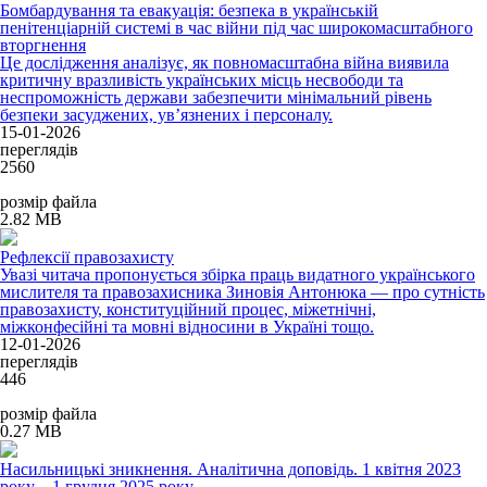
Бомбардування та евакуація: безпека в українській
пенітенціарній системі в час війни під час широкомасштабного
вторгнення
Це дослідження аналізує, як повномасштабна війна виявила
критичну вразливість українських місць несвободи та
неспроможність держави забезпечити мінімальний рівень
безпеки засуджених, ув’язнених і персоналу.
15-01-2026
переглядів
2560
розмір файла
2.82 MB
Рефлексії правозахисту
Увазі читача пропонується збірка праць видатного українського
мислителя та правозахисника Зиновія Антонюка — про сутність
правозахисту, конституційний процес, міжетнічні,
міжконфесійні та мовні відносини в Україні тощо.
12-01-2026
переглядів
446
розмір файла
0.27 MB
Насильницькі зникнення. Аналітична доповідь. 1 квітня 2023
року – 1 грудня 2025 року