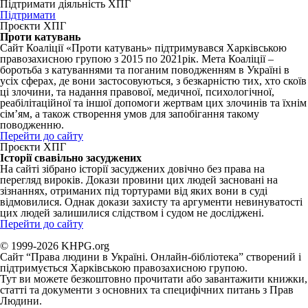
Підтримати діяльність ХПГ
Підтримати
Проєкти ХПГ
Проти катувань
Сайт Коаліції «Проти катувань» підтримувався Харківською
правозахисною групою з 2015 по 2021рік. Мета Коаліції –
боротьба з катуваннями та поганим поводженням в Україні в
усіх сферах, де вони застосовуються, з безкарністю тих, хто скоїв
ці злочини, та надання правової, медичної, психологічної,
реабілітаційної та іншої допомоги жертвам цих злочинів та їхнім
сім’ям, а також створення умов для запобігання такому
поводженню.
Перейти до сайту
Проєкти ХПГ
Історії свавільно засуджених
На сайті зібрано історії засуджених довічно без права на
перегляд вироків. Докази провини цих людей засновані на
зізнаннях, отриманих під тортурами від яких вони в суді
відмовилися. Однак докази захисту та аргументи невинуватості
цих людей залишилися слідством і судом не досліджені.
Перейти до сайту
© 1999-2026 KHPG.org
Сайт “Права людини в Україні. Онлайн-бібліотека” створений і
підтримується Харківською правозахисною групою.
Тут ви можете безкоштовно прочитати або завантажити книжки,
статті та документи з основних та специфічних питань з Прав
Людини.