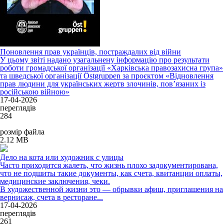
Поновлення прав українців, постраждалих від війни
У цьому звіті надано узагальнену інформацію про результати
роботи громадської організації «Харківська правозахисна група»
та шведської організації Östgruppen за проєктом «Відновлення
прав людини для українських жертв злочинів, пов’язаних із
російською війною»
17-04-2026
переглядів
284
розмір файла
2.12 MB
Дело на кота или художник с улицы
Часто приходится жалеть, что жизнь плохо задокументирована,
что не подшиты такие документы, как счета, квитанции оплаты,
медицинские заключения, чеки.
В художественной жизни это — обрывки афиш, приглашения на
вернисаж, счета в ресторане...
17-04-2026
переглядів
261