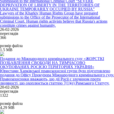
Submission to the International Criminal Court “SEVERE
DEPRIVATION OF LIBERTY IN THE TERRITORIES OF
UKRAINE TEMPORARILY OCCUPIED BY RUSSIA”
Lawyers of the Kharkiv Human Rights Group have prepared
submissions to the Office of the Prosecutor of the International
Criminal Court. Human rights activists believe that Russia's actions
constitute crimes against humanity.
26-02-2026
переглядів
366
розмір файла
1.5 MB
Подання до Міжнародного кримінального суду «ЖОРСТКІ
ПОЗБАВЛЕННЯ СВОБОДИ НА ТИМЧАСОВО
ОКУПОВАНИХ РОСІЄЮ ТЕРИТОРІЯХ УКРАЇНИ»
Юристами Харківської правозахисної групи було підготовлено
подання до Офісу Прокурора Міжнародного кримінального суду.
Правозахисники вважають, що дії Росії є злочином проти
людяності, що охоплюється статтею 7(1)(е) Римського Статуту.
20-02-2026
переглядів
1322
розмір файла
4.29 MB