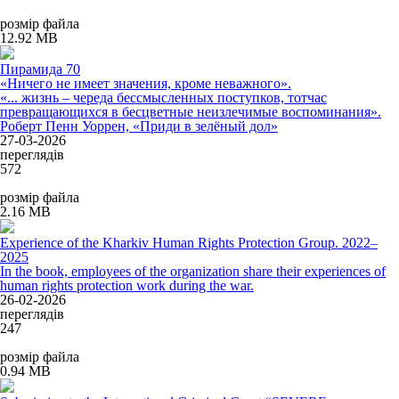
розмір файла
12.92 MB
Пирамида 70
«Ничего не имеет значения, кроме неважного».
«... жизнь – череда бессмысленных поступков, тотчас
превращающихся в бесцветные неизлечимые воспоминания».
Роберт Пенн Уоррен, «Приди в зелёный дол»
27-03-2026
переглядів
572
розмір файла
2.16 MB
Experience of the Kharkiv Human Rights Protection Group. 2022–
2025
In the book, employees of the organization share their experiences of
human rights protection work during the war.
26-02-2026
переглядів
247
розмір файла
0.94 MB