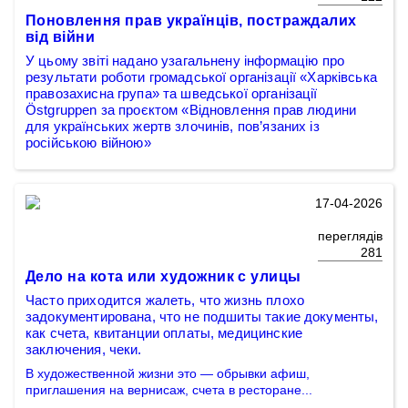
Поновлення прав українців, постраждалих
від війни
У цьому звіті надано узагальнену інформацію про
результати роботи громадської організації «Харківська
правозахисна група» та шведської організації
Östgruppen за проєктом «Відновлення прав людини
для українських жертв злочинів, пов’язаних із
російською війною»
17-04-2026
переглядів
281
Дело на кота или художник с улицы
Часто приходится жалеть, что жизнь плохо
задокументирована, что не подшиты такие документы,
как счета, квитанции оплаты, медицинские
заключения, чеки.
В художественной жизни это — обрывки афиш,
приглашения на вернисаж, счета в ресторане...