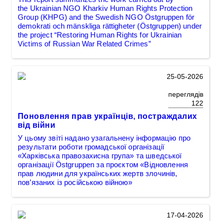
the Ukrainian NGO Kharkiv Human Rights Protection
Group (KHPG) and the Swedish NGO Östgruppen för
demokrati och mänskliga rättigheter (Östgruppen) under
the project “Restoring Human Rights for Ukrainian
Victims of Russian War Related Crimes”
25-05-2026
переглядів
122
Поновлення прав українців, постраждалих
від війни
У цьому звіті надано узагальнену інформацію про
результати роботи громадської організації
«Харківська правозахисна група» та шведської
організації Östgruppen за проєктом «Відновлення
прав людини для українських жертв злочинів,
пов’язаних із російською війною»
17-04-2026