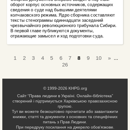
оборот корпус основных источников, содержащих
сведения о суде над бывшими деятелями
колчаковского режима. Ядро сборника составляют
тексты стенограммы одиннадцати заседаний
чрезвычайного революционного трибунала Сибири.
В первой главе публикуются документы,
отражающие замысел и ход подготовки суда.
1
2
3
4
5
6
7
8
9
10
»
...
26
© 1999-2026 KHPG.org
Сайт “Права людини в Україні. Онлайн-бібліотека”
створений і підтримується Харківською правозахисною
групою.
Тут ви можете безкоштовно прочитати або завантажити
книжки, статті та документи з основних та специфічних
питань з Прав Людини.
При передруку посилання на джерело обов'язкове.