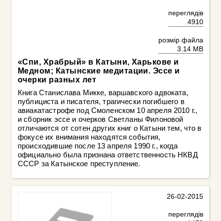
переглядів
4910
розмір файла
3.14 MB
«Спи, Храбрый» в Катыни, Харькове и
Медном; Катын­ские медитации. Эссе и
очерки разных лет
Книга Станислава Микке, варшавского адвоката,
публициста и писателя, трагически погибшего в
авиакатастрофе под Смоленском 10 апреля 2010 г.,
и сборник эссе и очерков Светланы Филоновой
отличаются от сотен других книг о Катыни тем, что в
фокусе их внимания находятся события,
происходившие после 13 апреля 1990 г., когда
официально была признана ответственность НКВД
СССР за Катынское преступление.
26-02-2015
переглядів