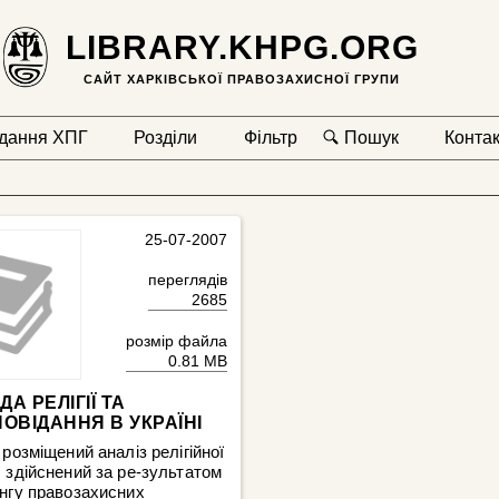
LIBRARY.KHPG.ORG
САЙТ ХАРКІВСЬКОЇ ПРАВОЗАХИСНОЇ ГРУПИ
дання ХПГ
Розділи
Фільтр
Пошук
Конта
25-07-2007
переглядів
2685
розмір файла
0.81 MB
А РЕЛІГІЇ ТА
ОВІДАННЯ В УКРАЇНІ
 розміщений аналіз релігійної
 здійснений за ре-зультатом
нгу правозахисних