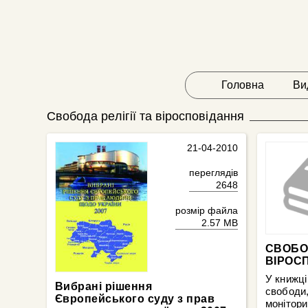
Головна
Ви
Свобода релігії та віросповідання
21-04-2010
переглядів
2648
розмір файла
2.57 MB
СВОБОД
ВІРОСП
У книжці
Вибрані рішення
свободи,
Європейського суду з прав
монітори