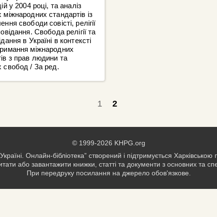
ій у 2004 році, та аналіз
 міжнародних стандартів із
ення свободи совісті, релігії
повідання. Свобода релігії та
ідання в Україні в контексті
тримання міжнародних
ів з прав людини та
 свобод / За ред.
1
2
© 1999-2026 KHPG.org
Україні. Онлайн-бібліотека” створений і підтримується Харківською
тати або завантажити книжки, статті та документи з основних та с
При передруку посилання на джерело обов'язкове.