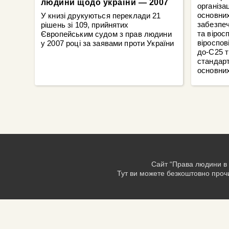
людини щодо україни — 2007
організац
основних
У книзі друкуються переклади 21
забезпеч
рішень зі 109, прийнятих
та вірос
Європейським судом з прав людини
віроспов
у 2007 році за заявами проти України
до-С25 
стандарт
основних
Сайт “Права людини в 
Тут ви можете безкоштовно прочи