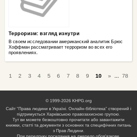
Терроризм: взгляд изнутри
В своем исследовании американский аналитик Брюс
Хоффман рассматривает терроризм во всех его
проявлениях.
1
2
3
4
5
6
7
8
9
10
»
...
78
© 1999-2026 KHPG.org
Сайт “Права людини в Україні. Онлайн-бібліотека” створений і
підтримується Харківською правозахисною групою.
Тут ви можете безкоштовно прочитати або завантажити
книжки, статті та документи з основних та специфічних питань
з Прав Людини.
При передруку посилання на джерело обов'язкове.