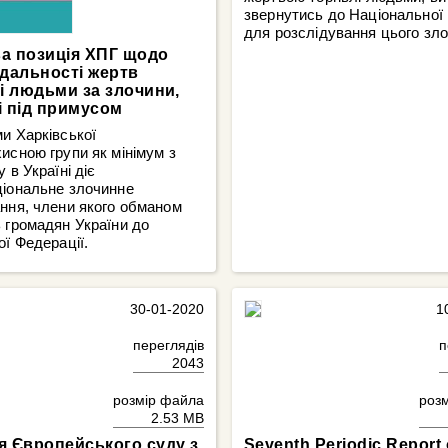
звернутись до Національної 
для розслідування цього зло
а позиція ХПГ щодо
ідальності жертв
лі людьми за злочини,
і під примусом
и Харківської
исною групи як мінімум з
 в Україні діє
ціональне злочинне
ння, члени якого обманом
 громадян України до
ої Федерації.
30-01-2020
1
переглядів
п
2043
розмір файла
роз
2.53 MB
я Європейського суду з
Seventh Periodic Report 