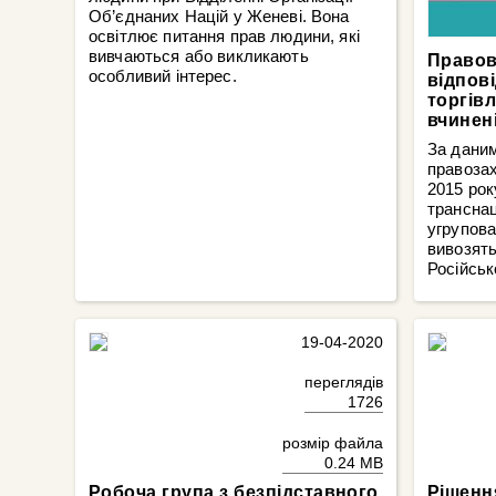
Об’єднаних Націй у Женеві. Вона
освітлює питання прав людини, які
вивчаються або викликають
Правов
особливий інтерес.
відпов
торгів
вчинен
За даним
правозах
2015 року
трансна
угрупова
вивозять
Російськ
19-04-2020
переглядів
1726
розмір файла
0.24 MB
Робоча група з безпідставного
Рішенн