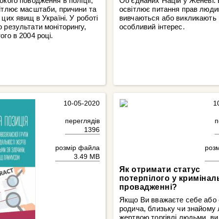
окого поводження в поліції,
Об’єднаних Націй у Женеві.
ітлює масштаби, причини та
освітлює питання прав людин
 цих явищ в Україні. У роботі
вивчаються або викликають
 результати моніторингу,
особливий інтерес.
ого в 2004 році.
10-05-2020
1
переглядів
п
1396
розмір файла
роз
3.49 MB
Як отримати статус
потерпілого у криміна
провадженні?
Якщо Ви вважаєте себе або 
родича, близьку чи знайому
жертвою торгівлі людьми, в