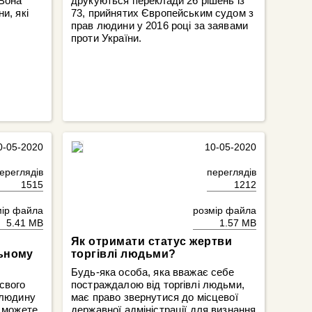
 Вона
друкуються переклади 26 рішень із
и, які
73, прийнятих Європейським судом з
прав людини у 2016 році за заявами
проти України.
0-05-2020
10-05-2020
ереглядів
переглядів
1515
1212
мір файла
розмір файла
5.41 MB
1.57 MB
Як отримати статус жертви
льному
торгівлі людьми?
Будь-яка особа, яка вважає себе
свого
постраждалою від торгівлі людьми,
 людину
має право звернутися до місцевої
и можете
державної адміністрації для визнання