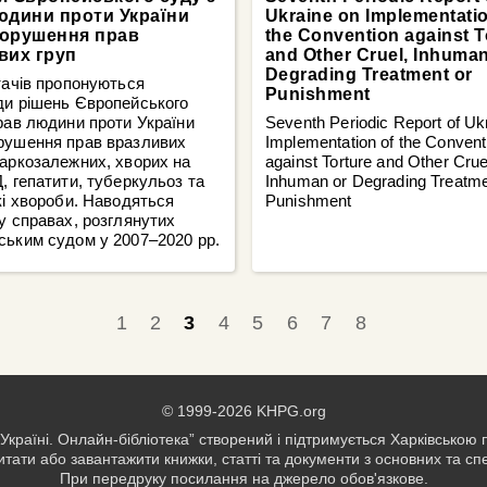
юдини проти України
Ukraine on Implementatio
орушення прав
the Convention against T
вих груп
and Other Cruel, Inhuman
Degrading Treatment or
тачів пропонуються
Punishment
ди рішень Європейського
рав людини проти України
Seventh Periodic Report of Uk
рушення прав вразливих
Implementation of the Convent
аркозалежних, хворих на
against Torture and Other Crue
, гепатити, туберкульоз та
Inhuman or Degrading Treatme
кі хвороби. Наводяться
Punishment
у справах, розглянутих
ським судом у 2007–2020 рр.
1
2
3
4
5
6
7
8
© 1999-2026 KHPG.org
Україні. Онлайн-бібліотека” створений і підтримується Харківською
тати або завантажити книжки, статті та документи з основних та с
При передруку посилання на джерело обов'язкове.