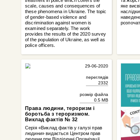
treatment in police which covers the
та жорст
scale, causes and consequences of
яке висв
these phenomena in Ukraine. The topic
наслідки
of gender-based violence and
наведено
discrimination against women is
розпочат
examined separately. The work
provides the results of the 2020 survey
of the population of Ukraine, as well as
police officers.
29-06-2020
переглядів
2332
розмір файла
0.5 MB
Права людини, тероризм і
боротьба з тероризмом.
Виклад фактів № 32
Серія «Виклад фактів у галузі прав
людини» видається Центром прав
людини при Відділенні Організації