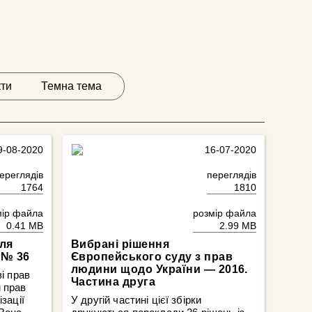
кти
Темна тема
9-08-2020
16-07-2020
ереглядів
переглядів
1764
1810
мір файла
розмір файла
0.41 MB
2.99 MB
ля
Вибрані рішення
 № 36
Європейського суду з прав
людини щодо України — 2016.
і прав
Частина друга
 прав
зації
У другій частині цієї збірки