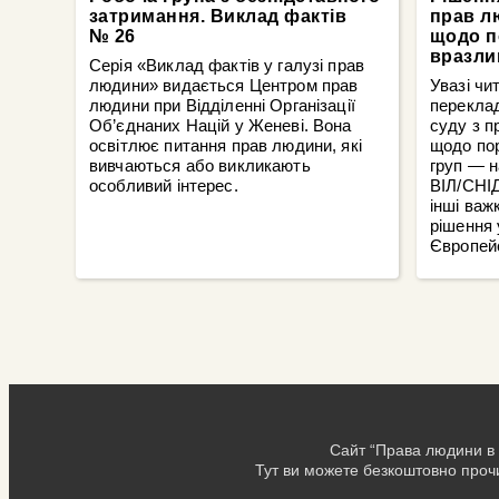
затримання. Виклад фактів
прав л
№ 26
щодо п
вразли
Серія «Виклад фактів у галузі прав
людини» видається Центром прав
Увазі чи
людини при Відділенні Організації
перекла
Об’єднаних Націй у Женеві. Вона
суду з п
освітлює питання прав людини, які
щодо по
вивчаються або викликають
груп — н
особливий інтерес.
ВІЛ/СНІД
інші важ
рішення 
Європей
Сайт “Права людини в 
Тут ви можете безкоштовно прочи