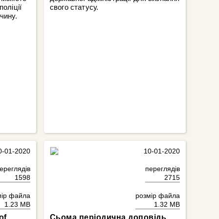
поліції
свого статусу.
чину.
0-01-2020
10-01-2020
ереглядів
переглядів
1598
2715
мір файла
розмір файла
1.23 MB
1.32 MB
of
Сьома періодична доповідь