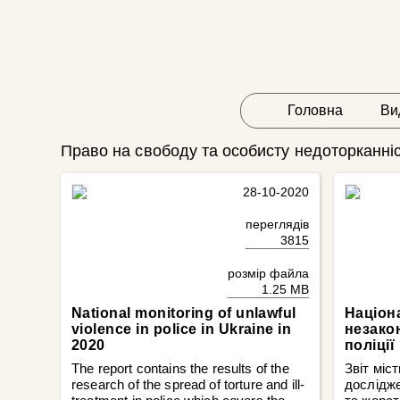
Головна
Ви
Право на свободу та особисту недоторканні
28-10-2020
переглядів
3815
розмір файла
1.25 MB
National monitoring of unlawful
Націон
violence in police in Ukraine in
незако
2020
поліції
The report contains the results of the
Звіт міс
research of the spread of torture and ill-
дослідж