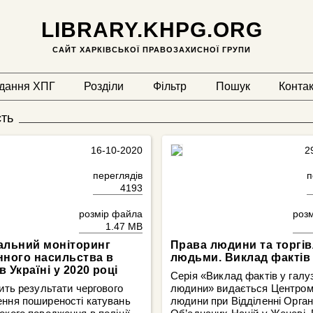
LIBRARY.KHPG.ORG
САЙТ ХАРКІВСЬКОЇ ПРАВОЗАХИСНОЇ ГРУПИ
дання ХПГ
Розділи
Фільтр
Пошук
Конта
сть
16-10-2020
2
переглядів
п
4193
розмір файла
роз
1.47 MB
альний моніторинг
Права людини та торгів
нного насильства в
людьми. Виклад фактів
 в Україні у 2020 році
Серія «Виклад фактів у галуз
тить результати чергового
людини» видається Центром
ення поширеності катувань
людини при Відділенні Органі