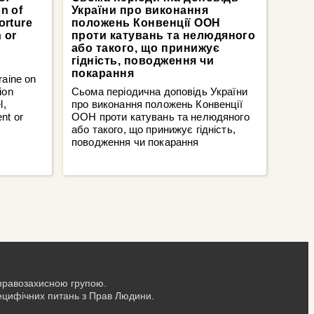
n of
України про виконання
orture
положень Конвенції ООН
 or
проти катувань та нелюдяного
або такого, що принижує
гідність, поводження чи
покарання
raine on
ion
Сьома періодична доповідь України
l,
про виконання положень Конвенції
nt or
ООН проти катувань та нелюдяного
або такого, що принижує гідність,
поводження чи покарання
 правозахисною групою.
пецифічних питань з Прав Людини.