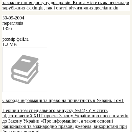
також питання доступу до архівів. Книга містить як переклади
зарубіжних фахівців, так і статті вітчизняних дослідників.
30-09-2004
переглядів
1356
розмір файла
1.2 MB
Свобода інформації та право на приватність в Україні. Том1
Перший том спеціального випуску №34(75) містить
підготовлений ХПГ проект Закону України про внесення змін
до Закону України «Про інформацію», а також основні
національні та міжнародно-правові джерела, використані при
його опрацюванні