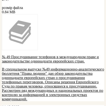
розмір файла
0.84 MB
№ 49 Прослушивание телефонов в международном праве и
законодательстве одиннадцати европейских стран.
В специальном выпуске №49 информационно-аналитического
бюллетеня "Права людини" дан обзор законодательства
одиннадцати европейских стран о прослушивании
телефонных переговоров. Описаны решения Европейского
Суда по правам человека, относящиеся к прослушиванию.
Рассмотрен ряд международных и национальных проектов по
контролю за информацией в электронных средствах
коммуникаций.