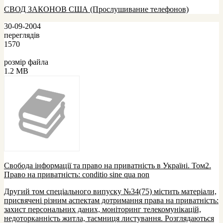
СВОД ЗАКОНОВ США (Прослушивание телефонов)
30-09-2004
переглядів
1570
розмір файла
1.2 MB
Свобода інформації та право на приватність в Україні. Том2.
Право на приватність: conditio sine qua non
Другий том спеціального випуску №34(75) містить матеріали,
присвячені різним аспектам дотримання права на приватність:
захист персональних даних, моніторинг телекомунікацій,
недоторканність житла, таємниця листування. Розглядаються