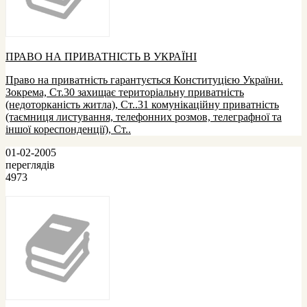
ПРАВО НА ПРИВАТНІСТЬ В УКРАЇНІ
Право на приватність гарантується Конституцією України.
Зокрема, Ст.30 захищає територіальну приватність
(недоторканість житла), Ст..31 комунікаційну приватність
(таємниця листування, телефонних розмов, телеграфної та
іншої кореспонденції), Ст..
01-02-2005
переглядів
4973