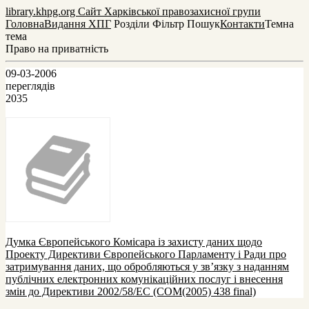
library.khpg.org
Сайт Харківської правозахисної групи
Головна
Видання ХПГ
Розділи
Фільтр
Пошук
Контакти
Темна
тема
Право на приватність
09-03-2006
переглядів
2035
Думка Європейського Комісара із захисту даних щодо
Проекту Директиви Європейського Парламенту і Ради про
затримування даних, що обробляються у зв’язку з наданням
публічних електронних комунікаційних послуг і внесення
змін до Директиви 2002/58/EC (COM(2005) 438 final)