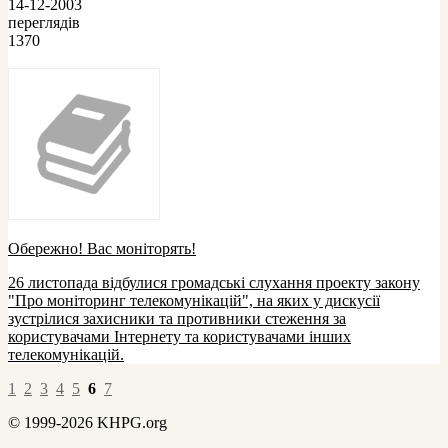
14-12-2003
переглядів
1370
Обережно! Вас моніторять!
26 листопада відбулися громадські слухання проекту закону
"Про моніторинг телекомунікацій", на яких у дискусії
зустрілися захисники та противники стеження за
користувачами Інтернету та користувачами інших
телекомунікацій.
1
2
3
4
5
6
7
© 1999-2026 KHPG.org