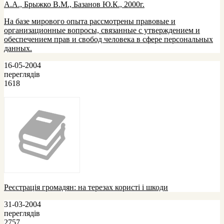
А.А., Брыжко В.М., Базанов Ю.К., 2000г.
На базе мирового опыта рассмотрены правовые и
организационные вопросы, связанные с утверждением и
обеспечением прав и свобод человека в сфере персональных
данных.
16-05-2004
переглядів
1618
Реєстрація громадян: на терезах користі і шкоди
31-03-2004
переглядів
2757