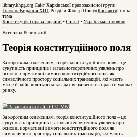
library.khpg.org
Сайт Харківської правозахисної групи
Головна
Видання ХПГ
Розділи
Фільтр
Пошук
Контакти
Темна
тема
Конституція і права людини
•
Статті
•
Українською мовою
Всеволод Речицький
Теорія конституційного поля
За коротким означенням, теорія конституційного поля – це
сукупність принципів і загальнотеоретичних уявлень про
основні нормативні вимоги конституційного поля як
символічного простору соціальних транзакцій, які мають
місце й здійснюються на засадах верховенства права в умовах
ринку.
Завантажити файл (0.31 MB)
За коротким означенням, теорія конституційного поля – це
сукупність принципів і загальнотеоретичних уявлень про
основні нормативні вимоги конституційного поля як
символічного простору соціальних транзакцій, які мають