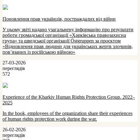
Поновлення прав українців, постраждалих від війни
У цьому звіті надано узагальнену інформацію про результати
роботи громадської організації «Харківська правозахисна
група» та шведської організації Östgruppen за проєктом
«Відновлення прав людини для українських жертв злочинів,
пов’язаних із російською війною»
27-03-2026
переглядів
572
Experience of the Kharkiv Human Rights Protection Group. 2022–
2025
In the book, employees of the organization share their experiences
of human rights protection work during the war.
26-02-2026
переглядів