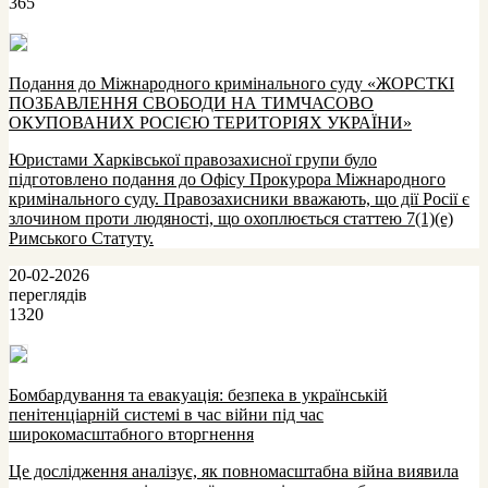
365
Подання до Міжнародного кримінального суду «ЖОРСТКІ
ПОЗБАВЛЕННЯ СВОБОДИ НА ТИМЧАСОВО
ОКУПОВАНИХ РОСІЄЮ ТЕРИТОРІЯХ УКРАЇНИ»
Юристами Харківської правозахисної групи було
підготовлено подання до Офісу Прокурора Міжнародного
кримінального суду. Правозахисники вважають, що дії Росії є
злочином проти людяності, що охоплюється статтею 7(1)(е)
Римського Статуту.
20-02-2026
переглядів
1320
Бомбардування та евакуація: безпека в українській
пенітенціарній системі в час війни під час
широкомасштабного вторгнення
Це дослідження аналізує, як повномасштабна війна виявила