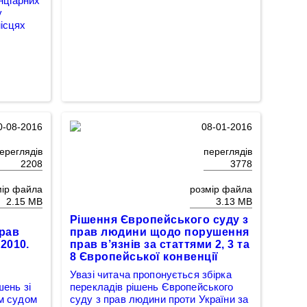
енціарних
у
ісцях
0-08-2016
08-01-2016
ереглядів
переглядів
2208
3778
мір файла
розмір файла
2.15 MB
3.13 MB
Рішення Європейського суду з
прав
прав людини щодо порушення
2010.
прав в’язнів за статтями 2, 3 та
8 Європейської конвенції
Увазі читача пропонується збірка
ень зі
перекладів рішень Європейського
м судом
суду з прав людини проти України за