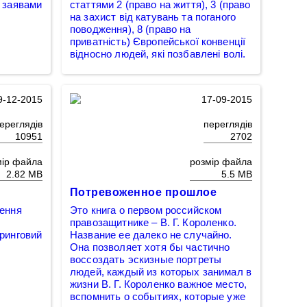
а заявами
статтями 2 (право на життя), 3 (право
на захист від катувань та поганого
поводження), 8 (право на
приватність) Європейської конвенції
відносно людей, які позбавлені волі.
9-12-2015
17-09-2015
ереглядів
переглядів
10951
2702
мір файла
розмір файла
2.82 MB
5.5 MB
Потревоженное прошлое
чення
Это книга о первом российском
правозащитнике – В. Г. Короленко.
оринговий
Название ее далеко не случайно.
Она позволяет хотя бы частично
воссоздать эскизные портреты
людей, каждый из которых занимал в
жизни В. Г. Короленко важное место,
вспомнить о событиях, которые уже