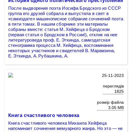
История одного политического преступления
После выдворения поэта Иосифа Бродского из СССР
группа его друзей собрала и выпустила в свет в
«самиздате» машинописное собрание сочинений поэта
в пяти томах. В нашем сборнике эти материалы
собраны вместе: статья М. Хейфеца о Бродском
(первая статья о Бродском в России!), отклик на нее
литературоведа проф. Е. Эткинда, самиздатская
стенограмма процесса М. Хейфеца, воспоминания
некоторых участников и свидетелей В. Марамзина,
Е. Эткинда, А. Рубашкина, А.
25-11-2023
переглядів
1825
розмір файла
3.05 MB
Книга счастливого человека
Книга счастливого человека Михаила Хейфеца
напоминает сочинения мемуарного жанра. Но это — не