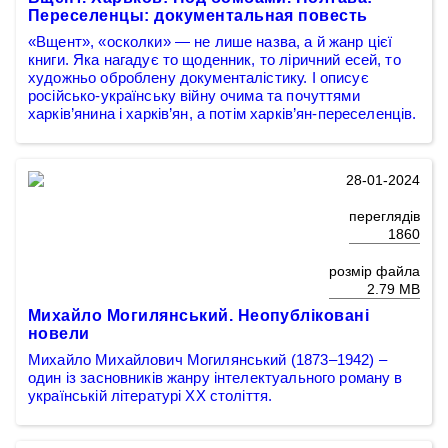
Переселенцы: документальная повесть
«Вщент», «осколки» — не лише назва, а й жанр цієї
книги. Яка нагадує то щоденник, то ліричний есей, то
художньо оброблену документалістику. І описує
російсько-українську війну очима та почуттями
харків’янина і харків’ян, а потім харків’ян-переселенців.
28-01-2024
переглядів
1860
розмір файла
2.79 MB
Михайло Могилянський. Неопубліковані
новели
Михайло Михайлович Могилянський (1873–1942) –
один із засновників жанру інтелектуального роману в
українській літературі XX століття.