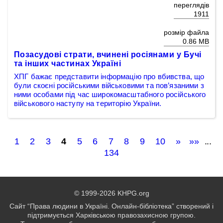
переглядів
1911
розмір файла
0.86 MB
Позасудові страти, вчинені росіянами у Бучі
та інших частинах Україні
ХПГ бажає представити інформацію про вбивства, що
були скоєні російськими військовими та пов’язаними з
ними особами під час широкомасштабного російського
військового наступу на територію України.
1
2
3
4
5
6
7
8
9
10
»
»»
...
134
© 1999-2026 KHPG.org
Сайт “Права людини в Україні. Онлайн-бібліотека” створений і
підтримується Харківською правозахисною групою.