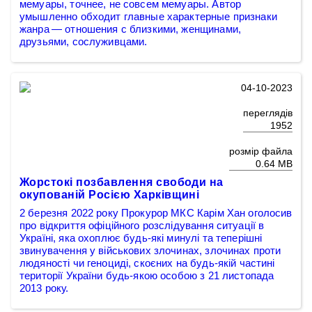
мемуары, точнее, не совсем мемуары. Автор
умышленно обходит главные характерные признаки
жанра — отношения с близкими, женщинами,
друзьями, сослуживцами.
04-10-2023
переглядів
1952
розмір файла
0.64 MB
Жорстокі позбавлення свободи на
окупованій Росією Харківщині
2 березня 2022 року Прокурор МКС Карім Хан оголосив
про відкриття офіційного розслідування ситуації в
Україні, яка охоплює будь-які минулі та теперішні
звинувачення у військових злочинах, злочинах проти
людяності чи геноциді, скоєних на будь-якій частині
території України будь-якою особою з 21 листопада
2013 року.