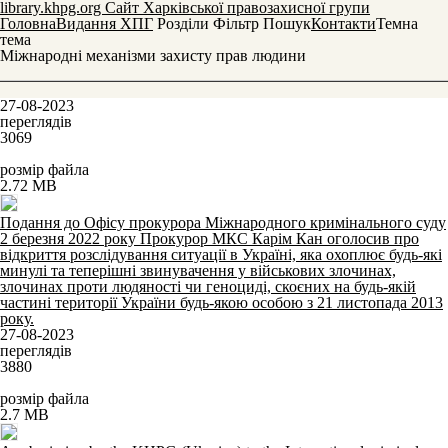
library.khpg.org
Сайт Харківської правозахисної групи
Головна
Видання ХПГ
Розділи
Фільтр
Пошук
Контакти
Темна
тема
Міжнародні механізми захисту прав людини
27-08-2023
переглядів
3069
розмір файла
2.72 MB
Подання до Офісу прокурора Міжнародного кримінального суду
2 березня 2022 року Прокурор МКС Карім Кан оголосив про
відкриття розслідування ситуації в Україні, яка охоплює будь-які
минулі та теперішні звинувачення у військових злочинах,
злочинах проти людяності чи геноциді, скоєних на будь-якій
частині території України будь-якою особою з 21 листопада 2013
року.
27-08-2023
переглядів
3880
розмір файла
2.7 MB