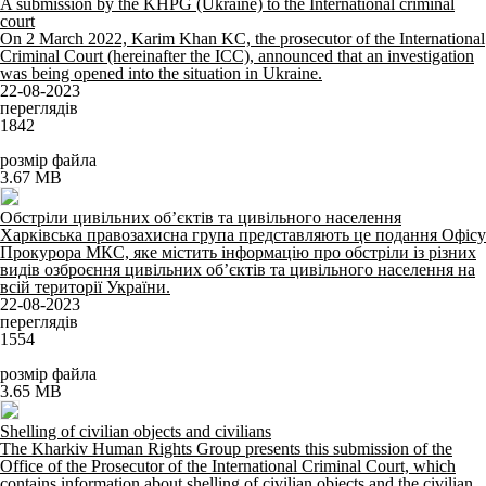
A submission by the KHPG (Ukraine) to the International criminal
court
On 2 March 2022, Karim Khan KC, the prosecutor of the International
Criminal Court (hereinafter the ICC), announced that an investigation
was being opened into the situation in Ukraine.
22-08-2023
переглядів
1842
розмір файла
3.67 MB
Обстріли цивільних об’єктів та цивільного населення
Харківська правозахисна група представляють це подання Офісу
Прокурора МКС, яке містить інформацію про обстріли із різних
видів озброєння цивільних об’єктів та цивільного населення на
всій території України.
22-08-2023
переглядів
1554
розмір файла
3.65 MB
Shelling of civilian objects and civilians
The Kharkiv Human Rights Group presents this submission of the
Office of the Prosecutor of the International Criminal Court, which
contains information about shelling of civilian objects and the civilian