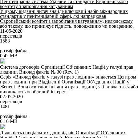
Пенітенціарна система України та стандарти Європейського
комітету з запобігання катуванням
У цьому виданні читач знайде ключовий набір міжнародних
стандартів у пенітенціарній сфері, які напрацював
Європейський комітет з запобігання катуванням, нелюдському
або такому, що принижує гідність, поводженню чи покаранню.
11-05-2020
переглядів
1583
розмір файла
0.42 MB
Система договорів Організації Об’єднаних Націй у галузі прав
людини. Виклад фактів № 30 (Rev. 1)
Серія «Виклад фактів у галузі прав людини» видається Центром
прав людини при Відділенні Організації Об’єднаних Націй у
Женеві. Вона освітлює питання прав людини, які вивчаються або
викликають особливий інтерес.
02-05-2020
переглядів
1481
розмір файла
0.16 MB
Діяльність спеціальних доповідачів Організації Об’єднаних
Націй: 17 питань і відповідей. Виклад фактів № 27