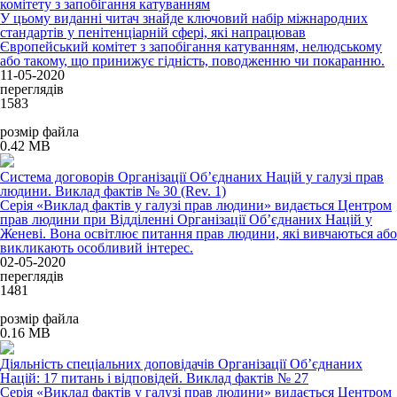
комітету з запобігання катуванням
У цьому виданні читач знайде ключовий набір міжнародних
стандартів у пенітенціарній сфері, які напрацював
Європейський комітет з запобігання катуванням, нелюдському
або такому, що принижує гідність, поводженню чи покаранню.
11-05-2020
переглядів
1583
розмір файла
0.42 MB
Система договорів Організації Об’єднаних Націй у галузі прав
людини. Виклад фактів № 30 (Rev. 1)
Серія «Виклад фактів у галузі прав людини» видається Центром
прав людини при Відділенні Організації Об’єднаних Націй у
Женеві. Вона освітлює питання прав людини, які вивчаються або
викликають особливий інтерес.
02-05-2020
переглядів
1481
розмір файла
0.16 MB
Діяльність спеціальних доповідачів Організації Об’єднаних
Націй: 17 питань і відповідей. Виклад фактів № 27
Серія «Виклад фактів у галузі прав людини» видається Центром