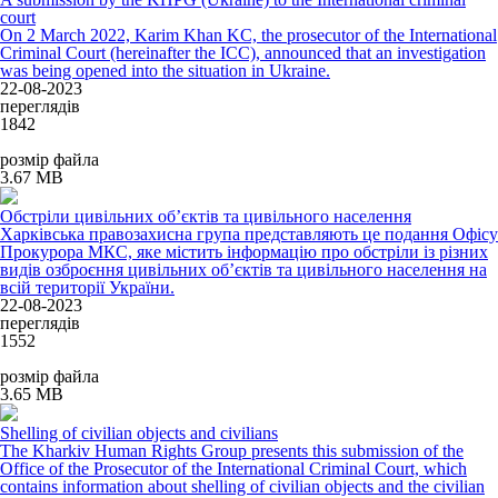
court
On 2 March 2022, Karim Khan KC, the prosecutor of the International
Criminal Court (hereinafter the ICC), announced that an investigation
was being opened into the situation in Ukraine.
22-08-2023
переглядів
1842
розмір файла
3.67 MB
Обстріли цивільних об’єктів та цивільного населення
Харківська правозахисна група представляють це подання Офісу
Прокурора МКС, яке містить інформацію про обстріли із різних
видів озброєння цивільних об’єктів та цивільного населення на
всій території України.
22-08-2023
переглядів
1552
розмір файла
3.65 MB
Shelling of civilian objects and civilians
The Kharkiv Human Rights Group presents this submission of the
Office of the Prosecutor of the International Criminal Court, which
contains information about shelling of civilian objects and the civilian