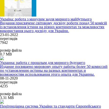
Україна: робота з минулим задля мирного майбутнього
Видання присвячене світовому досвіду роботи понад 50 комісій
із встановлення істини на різних континентах та можливостях
використання цього досвіду для України.
23-01-2022
переглядів
7942
розмір файла
0.7 MB
Украина: работа с прошлым для мирного будущего
Издание посвящено мировому опыту работы более 50 комиссий
по установлению истины на разных континентах и
возможностям использования этого опыта для Украины.
08-11-2020
переглядів
4235
розмір файла
3.31 MB
Пенітенціарна система України та стандарти Європейського