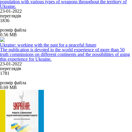
population with various types of weapons throughout the territory of
Ukraine.
23-01-2022
переглядів
1836
розмір файла
0.56 MB
Ukraine: working with the past for a peaceful future
The publication is devoted to the world experience of more than 50
truth commissions on different continents and the possibilities of using
this experience for Ukraine.
23-01-2022
переглядів
1781
розмір файла
0.69 MB