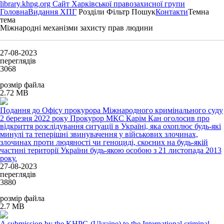
library.khpg.org
Сайт Харківської правозахисної групи
Головна
Видання ХПГ
Розділи
Фільтр
Пошук
Контакти
Темна
тема
Міжнародні механізми захисту прав людини
27-08-2023
переглядів
3068
розмір файла
2.72 MB
Подання до Офісу прокурора Міжнародного кримінального суду
2 березня 2022 року Прокурор МКС Карім Кан оголосив про
відкриття розслідування ситуації в Україні, яка охоплює будь-які
минулі та теперішні звинувачення у військових злочинах,
злочинах проти людяності чи геноциді, скоєних на будь-якій
частині території України будь-якою особою з 21 листопада 2013
року.
27-08-2023
переглядів
3880
розмір файла
2.7 MB
A submission by the KHPG (Ukraine) to the International criminal