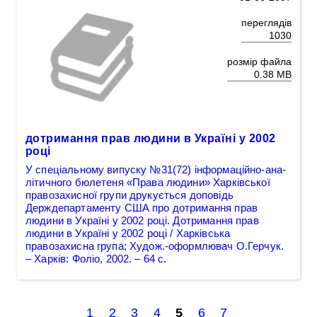
переглядів
1030
розмір файла
0.38 MB
дотримання прав людини в Україні у 2002
році
У спе­ціаль­ному ви­пуску №31(72) інфор­ма­ці­й­но-­ана­
лі­ти­ч­но­го бю­ле­те­ня «Пра­ва лю­ди­ни» Ха­р­кі­в­сь­кої
пра­во­за­хи­с­ної гру­пи друкується доповідь
Держдепартаменту США про дотримання прав
людини в Україні у 2002 році. Дотримання прав
людини в Україні у 2002 році / Харківська
правозахисна група; Худож.-оформлювач О.Герчук.
– Харків: Фоліо, 2002. – 64 с.
1
2
3
4
5
6
7