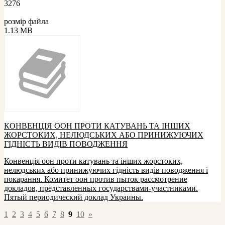
3276
розмір файла
1.13 MB
КОНВЕНЦІЯ ООН ПРОТИ КАТУВАНЬ ТА ІНШИХ
ЖОРСТОКИХ, НЕЛЮДСЬКИХ АБО ПРИНИЖУЮЧИХ
ГІДНІСТЬ ВИДІВ ПОВОДЖЕННЯ
Конвенція оон проти катувань та інших жорстоких,
нелюдських або принижуючих гідність видів поводження і
покарання. Комитет оон против пыток рассмотрение
докладов, представленных государствами-участниками.
Пятый периодический доклад Украины.
1
2
3
4
5
6
7
8
9
10
»