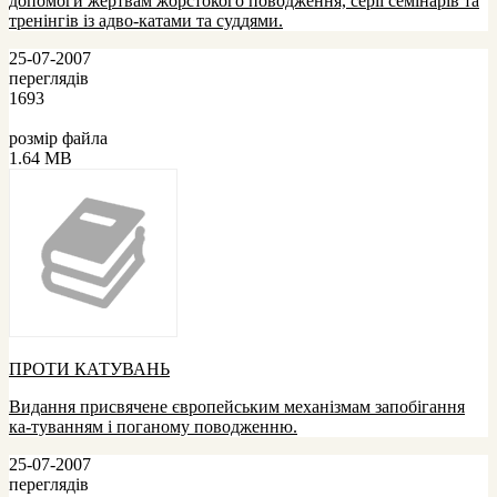
допомоги жертвам жорстокого поводження, серії семінарів та
тренінгів із адво-катами та суддями.
25-07-2007
переглядів
1693
розмір файла
1.64 MB
ПРОТИ КАТУВАНЬ
Видання присвячене європейським механізмам запобігання
ка-туванням і поганому поводженню.
25-07-2007
переглядів