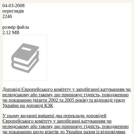
04-03-2008
переглядів
2246
розмір файла
2.12 MB
Доповіді Європейського комітету у запобіганні катуванням чи
нелюдському або такому, що принижує гідність, поводженню
чи покаранню (візити 2002 та 2005 років) та відповіді уряду
України на доповіді КЗК
У цьому виданні вміщені два переклади доповідей
Європейського комітету у запобіганні катуванням чи
нелюдському або такому, що принижує гідність, поводженню
чи покаранню щодо візитів до України разом із відповідями