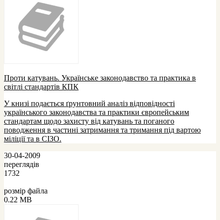
Проти катувань. Українське законодавство та практика в
світлі стандартів КПК
У книзі подається ґрунтовний аналіз відповідності
українського законодавства та практики європейським
стандартам щодо захисту від катувань та поганого
поводження в частині затримання та тримання під вартою
міліції та в СІЗО.
30-04-2009
переглядів
1732
розмір файла
0.22 MB