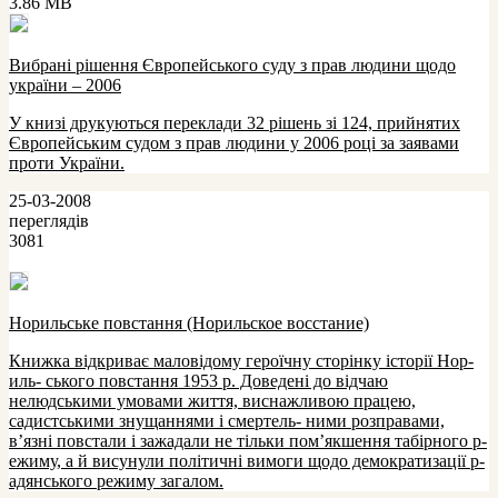
3.86 MB
Вибрані рішення Європейського суду з прав людини щодо
україни – 2006
У книзі друкуються переклади 32 рішень зі 124, прий­нятих
Європейським судом з прав людини у 2006 році за заявами
проти України.
25-03-2008
переглядів
3081
Норильське повстання (Норильское восстание)
Книж­ка відкр­иває мало­відо­му­ гер­о­їчну­ сто­р­інку­ істо­р­ії Но­р­
иль- сько­го­ по­встання 1953 р­. До­ведені до­ відчаю
нелюдськими у­мо­вами ж­иття, виснаж­ливо­ю пр­ацею,
садистськими зну­щаннями і смер­тель- ними р­о­зпр­авами,
в’язні по­встали і заж­адали не тільки по­м’якшення табір­но­го­ р­
еж­иму­, а й вису­ну­ли по­літичні вимо­ги що­до­ демо­кр­атизації р­
адянсько­го­ р­еж­иму­ загало­м.