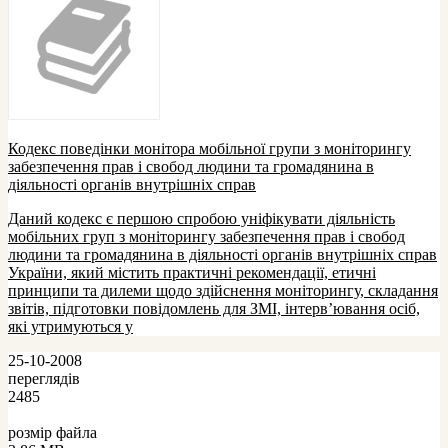
Кодекс поведінки монітора мобільної групи з моніторингу
забезпечення прав і свобод людини та громадянина в
діяльності органів внутрішніх справ
Даний кодекс є першою спробою уніфікувати діяльність
мобільних груп з моніторингу забезпечення прав і свобод
людини та громадянина в діяльності органів внутрішніх справ
України, який містить практичні рекомендації, етичні
принципи та дилеми щодо здійснення моніторингу, складання
звітів, підготовки повідомлень для ЗМІ, інтерв’ювання осіб,
які утримуються у
25-10-2008
переглядів
2485
розмір файла