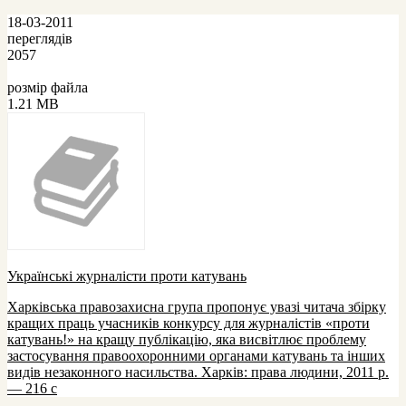
18-03-2011
переглядів
2057
розмір файла
1.21 MB
Українські журналісти проти катувань
Харківська правозахисна група пропонує увазі читача збірку
кращих праць учасників конкурсу для журналістів «проти
катувань!» на кращу публікацію, яка висвітлює проблему
застосування правоохоронними органами катувань та інших
видів незаконного насильства. Харків: права людини, 2011 р.
— 216 с