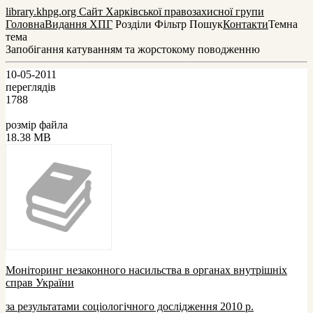
library.khpg.org
Сайт Харківської правозахисної групи
Головна
Видання ХПГ
Розділи
Фільтр
Пошук
Контакти
Темна
тема
Запобігання катуванням та жорстокому поводженню
10-05-2011
переглядів
1788
розмір файла
18.38 MB
Моніторинг незаконного насильства в органах внутрішніх
справ України
за результатами соціологічного дослідження 2010 р.