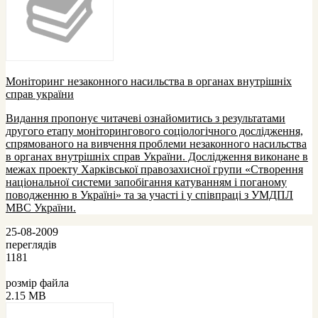
Моніторинг незаконного насильства в органах внутрішніх
справ україни
Видання пропонує читачеві ознайомитись з результатами
другого етапу моніторингового соціологічного дослідження,
спрямованого на вивчення проблеми незаконного насильства
в органах внутрішніх справ України. Дослідження виконане в
межах проекту Харківської правозахисної групи «Створення
національної системи запобігання катуванням і поганому
поводженню в Україні» та за участі і у співпраці з УМДПЛ
МВС України.
25-08-2009
переглядів
1181
розмір файла
2.15 MB