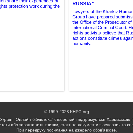
ion share their experiences of
RUSSIA”
hts protection work during the
Lawyers of the Kharkiv Human
Group have prepared submissi
the Office of the Prosecutor of
International Criminal Court.
rights activists believe that Ru
actions constitute crimes agai
humanity.
© 1999-2026 KHPG.org
Україні. Онлайн-бібліотека” створений і підтримується Харківською
тати або завантажити книжки, статті та документи з основних та с
При передруку посилання на джерело обов'язкове.