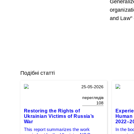
Generalize
organizat
and Law" 
Подібні статті
25-05-2026
переглядів
108
Restoring the Rights of
Experie
Ukrainian Victims of Russia’s
Human R
War
2022–2
This report summarizes the work
In the bo