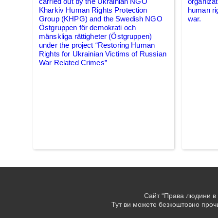
carried out by the Ukrainian NGO
organizat
Kharkiv Human Rights Protection
human rig
Group (KHPG) and the Swedish NGO
war.
Östgruppen för demokrati och
mänskliga rättigheter (Östgruppen)
under the project “Restoring Human
Rights for Ukrainian Victims of Russian
War Related Crimes”
Сайт “Права людини в 
Тут ви можете безкоштовно прочи