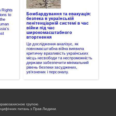
 Rights
Бомбардування та евакуація:
ons to
безпека в українській
 the
пенітенціарній системі в час
 Human
війни під час
ssia's
широкомасштабного
nst
вторгнення
Це дослідження аналізує, як
повномасштабна війна виявила
критичну вразливість українських
місць несвободи та неспроможність
держави забезпечити мінімальний
рівень безпеки засуджених,
ув’язнених і персоналу.
 правозахисною групою.
пецифічних питань з Прав Людини.