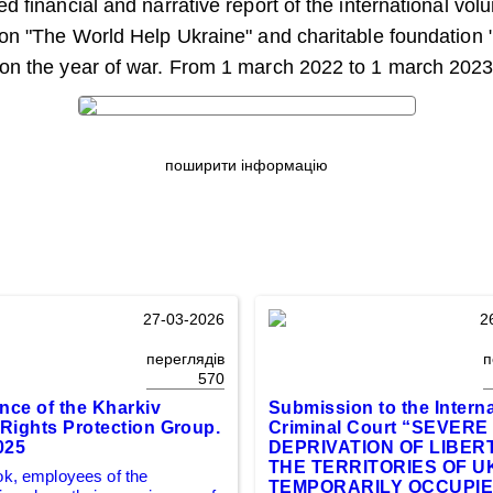
d financial and narrative report of the international vol
ion "The World Help Ukraine" and charitable foundatio
on the year of war. From 1 march 2022 to 1 march 2023
поширити інформацію
27-03-2026
2
переглядів
п
570
nce of the Kharkiv
Submission to the Interna
ights Protection Group.
Criminal Court “SEVERE
025
DEPRIVATION OF LIBERT
THE TERRITORIES OF U
ok, employees of the
TEMPORARILY OCCUPIE