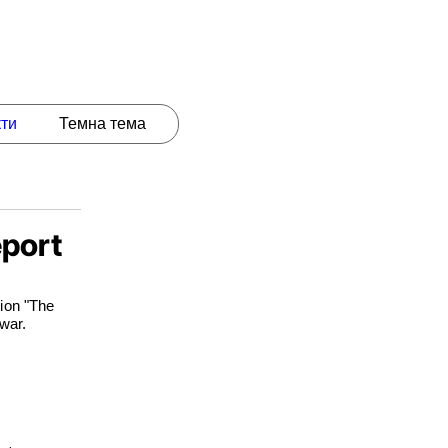
кти
Темна тема
eport
tion "The
war.