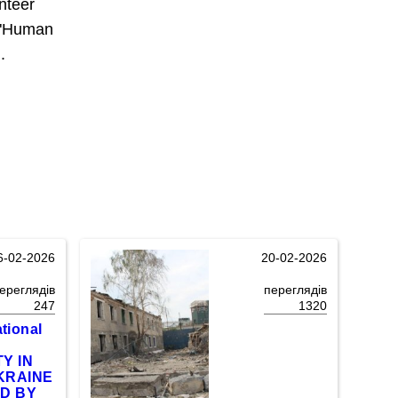
unteer
n "Human
.
6-02-2026
20-02-2026
ереглядів
переглядів
247
1320
tional
Y IN
KRAINE
D BY