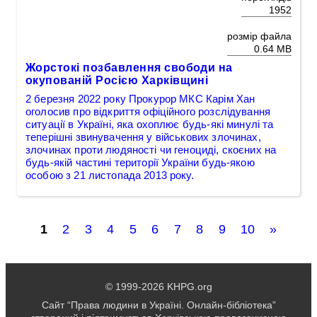
1952
розмір файла
0.64 MB
Жорстокі позбавлення свободи на
окупованій Росією Харківщині
2 березня 2022 року Прокурор МКС Карім Хан
оголосив про відкриття офіційного розслідування
ситуації в Україні, яка охоплює будь-які минулі та
теперішні звинувачення у військових злочинах,
злочинах проти людяності чи геноциді, скоєних на
будь-якій частині території України будь-якою
особою з 21 листопада 2013 року.
1
2
3
4
5
6
7
8
9
10
»
© 1999-2026 KHPG.org
Сайт “Права людини в Україні. Онлайн-бібліотека”