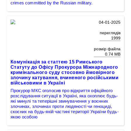
crimes committed by the Russian military.
04-01-2025
переглядів
1999
розмір файла
0.74 MB
Комунікація за статтею 15 Римського
Статуту до Офісу Прокурора Міжнародного
кримінального суду стосовно ймовірного
злочину катування, вчиненого російськими
військовими в Україні
Прокурор МКС оголосив про відкриття офіційного
розслідування ситуації в Україні, яка охоплює будь-
які минулі та теперішні звинувачення у воєнних
злочинах, злочинах проти людяності чи геноциді,
скоєних на будь-якій частині території України будь-
якою особою