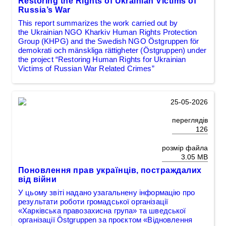
Restoring the Rights of Ukrainian Victims of
Russia’s War
This report summarizes the work carried out by
the Ukrainian NGO Kharkiv Human Rights Protection
Group (KHPG) and the Swedish NGO Östgruppen för
demokrati och mänskliga rättigheter (Östgruppen) under
the project “Restoring Human Rights for Ukrainian
Victims of Russian War Related Crimes”
25-05-2026
переглядів
126
розмір файла
3.05 MB
Поновлення прав українців, постраждалих
від війни
У цьому звіті надано узагальнену інформацію про
результати роботи громадської організації
«Харківська правозахисна група» та шведської
організації Östgruppen за проєктом «Відновлення