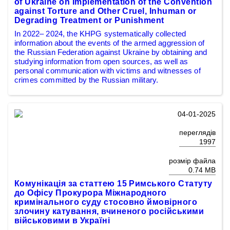
of Ukraine on Implementation of the Convention
against Torture and Other Cruel, Inhuman or
Degrading Treatment or Punishment
In 2022– 2024, the KHPG systematically collected
information about the events of the armed aggression of
the Russian Federation against Ukraine by obtaining and
studying information from open sources, as well as
personal communication with victims and witnesses of
crimes committed by the Russian military.
04-01-2025
переглядів
1997
розмір файла
0.74 MB
Комунікація за статтею 15 Римського Статуту
до Офісу Прокурора Міжнародного
кримінального суду стосовно ймовірного
злочину катування, вчиненого російськими
військовими в Україні