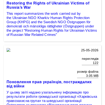
Restoring the Rights of Ukrainian Victims of
Russia’s War
This report summarizes the work carried out by
the Ukrainian NGO Kharkiv Human Rights Protection
Group (KHPG) and the Swedish NGO Östgruppen för
demokrati och mänskliga rättigheter (Östgruppen) under
the project “Restoring Human Rights for Ukrainian Victims
of Russian War Related Crimes”
25-05-2026
переглядів
122
розмір файла
3.05 MB
Поновлення прав українців, постраждалих
від війни
У цьому звіті надано узагальнену інформацію про
результати роботи громадської організації «Харківська
правозахисна група» та шведської організації
Östgruppen за проєктом «Відновлення прав людини