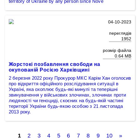
territory of Ukraine by any person since Nove
04-10-2023
переглядів
1952
розмір файла
0.64 MB
Жорстокі позбавлення свободи на
окупованій Росією Харківщині
2 березня 2022 року Прокурор МКС Карім Хан оголосив
про відкриття офіційного розслідування ситуації в
Україні, яка охоплює будь-які минулі та теперішні
звинувачення у військових злочинах, злочинах проти
людяності чи геноциді, скоєних на будь-якій частині
території України будь-якою особою з 21 листопада
2013 року.
1
2
3
4
5
6
7
8
9
10
»